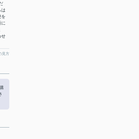
だ
らは
便を
所に
ょ
わせ
の見方
購
さ