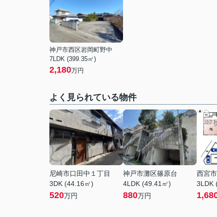
神戸市西区岩岡町野中
7LDK (399.35㎡)
2,180
万円
よく見られている物件
尼崎市口田中１丁目
神戸市灘区篠原台
西宮市
3DK (44.16㎡)
4LDK (49.41㎡)
3LDK 
520
880
1,68
万円
万円