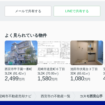
メールで共有する
LINEで共有する
よく見られている物件
西宮市甲子園一番町
尼崎市道意町６丁目
池田市伏尾台３丁目
3LDK (91.42㎡)
3LDK (70.00㎡)
3DK (65.61㎡)
3
2,499
1,580
1,080
万円
万円
万円
尼崎市不動産売却ナビ
西宮市の不動産一覧
コスモ西宮山手