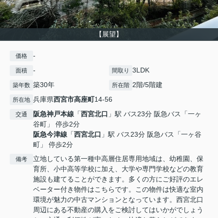
【展望】
-
価格
-
3LDK
面積
間取り
築30年
2階/5階建
築年数
所在階
兵庫県
西宮市
高座町
14-56
所在地
阪急神戸本線
「
西宮北口
」駅 バス23分 阪急バス「一ヶ
交通
谷町」 停歩2分
阪急今津線
「
西宮北口
」駅 バス23分 阪急バス「一ヶ谷
町」 停歩2分
立地している第一種中高層住居専用地域は、幼稚園、保
備考
育所、小中高等学校に加え、大学や専門学校などの教育
施設も建てることができます。多くの方にご好評のエレ
ベーター付き物件はこちらです。この物件は快適な室内
環境が魅力の中古マンションとなっています。西宮北口
周辺にある不動産の購入をご検討してはいかがでしょう