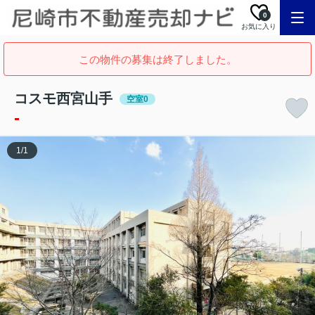
0
お気に入り
この物件の募集は終了しました。
コスモ西宮山手
空室0
-
1
/
1