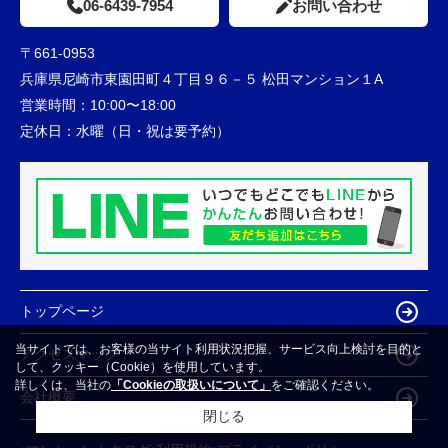
06-6439-7954
お問い合わせ
〒661-0953
兵庫県尼崎市東園田町４丁目９６－５ 松田マンション１A
営業時間：
10:00〜18:00
定休日：
水曜（日・祝は要予約）
トップページ
当サイトでは、お客様の当サイト利用状況把握、サービス向上検討を目的と
アクセスマップ
して、クッキー（Cookie）を使用しています。
詳しくは、当社の
「Cookieの取扱いについて」
をご確認ください。
会社概要
閉じる