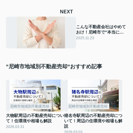
NEXT
こんな不動産会社はやめて
おけ！尼崎市で“本当に信
頼できる”会社の見分け方
2025.11.23
｜売却で失敗しないための
完全ガイド
”尼崎市地域別不動産売却”おすすめ記事
尼崎市地域別不動産売却
尼崎市地域別不動産売却
大物駅周辺の不動産売却につい
猪名寺駅周辺の不動産売却につ
て！住環境や相場も解説
いて！周辺の住環境や相場も解
説
2026.03.31
2026.03.03