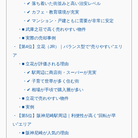
・✔ 落ち着いた街並みと高い治安レベル
・✔ カフェ・教育環境が充実
・✔ マンション・戸建ともに需要が非常に安定
・■ 武庫之荘で高く売れやすい物件
・■ 実際の売却事例
・【第4位】立花（JR）｜バランス型で“売りやすい”エリ
ア
・■ 立花が評価される理由
・✔ 駅周辺に商店街・スーパーが充実
・✔ 子育て世帯が多く住む街
・✔ 相場が手頃で購入層が多い
・■ 立花で売れやすい物件
・■ 実例
・【第5位】阪神尼崎駅周辺｜利便性が高く“回転が早
い”エリア
・■ 阪神尼崎が人気の理由