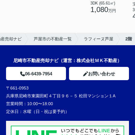
3DK (65.61㎡)
1,080
3
万円
動産売却ナビ
芦屋市の不動産一覧
ラフィーヌ芦屋
2階
尼崎市不動産売却ナビ（運営：株式会社ＭＫ不動産）
06-6439-7954
お問い合わせ
〒661-0953
兵庫県尼崎市東園田町４丁目９６－５ 松田マンション１A
営業時間：
10:00〜18:00
定休日：
水曜（日・祝は要予約）