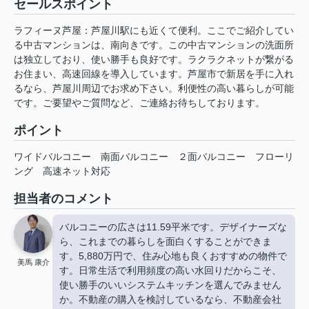
セールスポイント
ラフィーヌ芦屋：芦屋川駅にも近くて便利。ここでご紹介してい
る中古マンションは、南向きです。この中古マンションの洗面所
は独立しており、使い勝手も良好です。ラクラクネットが繋がる
お住まい、高速回線を導入しています。芦屋市で新居を手に入れ
るなら、芦屋川周辺でお求め下さい。利便性の高い暮らしが可能
です。ご要望やご質問など、ご連絡お待ちしております。
ポイント
ワイドバルコニー
南面バルコニー
２面バルコニー
フローリ
ング
高速ネット対応
担当者のコメント
バルコニーの広さは11.59平米です。デザイナーズな
ら、これまでの暮らしを面白くすることができま
す。5,880万円で、住み心地も良くおすすめの物件で
美馬 康介
す。日常生活で利用頻度の高い水回りだからこそ、
使い勝手のいいシステムキッチンを選んでみません
か。不動産の購入を検討しているなら、不動産会社