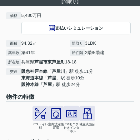
【間取り】
5,480万円
価格
支払いシミュレーション
94.32㎡
3LDK
面積
間取り
築41年
2階/5階建
築年数
所在階
兵庫県
芦屋市
東芦屋町
18-18
所在地
阪急神戸本線
「
芦屋川
」駅 徒歩11分
交通
東海道本線
「
芦屋
」駅 徒歩10分
阪神本線
「
芦屋
」駅 徒歩24分
物件の特徴
バストイレ
室内洗濯機
TVモニタ
独立洗面台
別
置場
付きインタ
ーホン