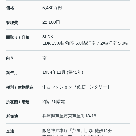
5,480万円
価格
22,100円
管理費
3LDK
間取り / 詳細
LDK 19.6帖
/
和室 6.0帖
/
洋室 7.2帖
/
洋室 5.9帖
南
向き
1984年12月 (築41年)
築年月
中古マンション / 鉄筋コンクリート
種別 / 建物構造
2階 / 5階建
所在階 / 階建
兵庫県
芦屋市
東芦屋町
18-18
所在地
阪急神戸本線
「
芦屋川
」駅 徒歩11分
交通