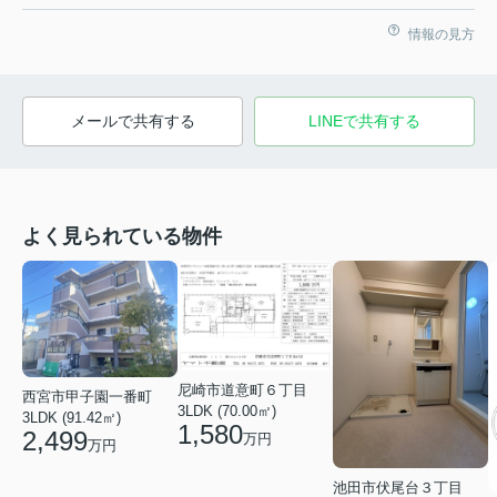
情報の見方
メールで共有する
LINEで共有する
よく見られている物件
尼崎市道意町６丁目
西宮市甲子園一番町
3LDK (70.00㎡)
3LDK (91.42㎡)
1,580
2,499
万円
万円
池田市伏尾台３丁目