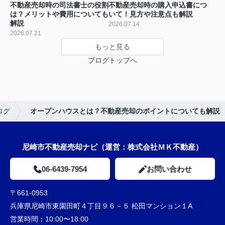
不動産売却時の司法書士の役割
不動産売却時の購入申込書につ
は？メリットや費用についても
いて！見方や注意点も解説
解説
2026.07.14
2026.07.21
もっと見る
ブログトップへ
ログ
オープンハウスとは？不動産売却のポイントについても解説
尼崎市不動産売却ナビ（運営：株式会社ＭＫ不動産）
06-6439-7954
お問い合わせ
〒661-0953
兵庫県尼崎市東園田町４丁目９６－５ 松田マンション１A
営業時間：
10:00〜18:00