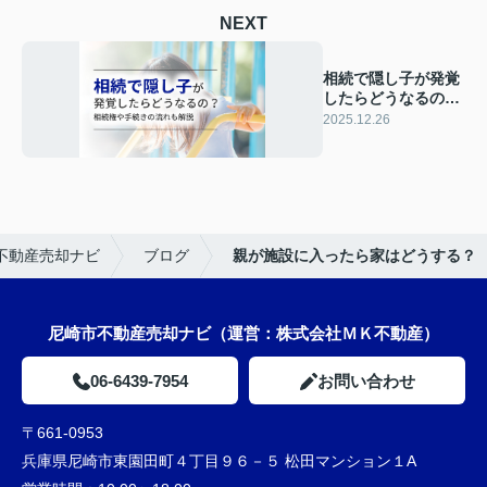
NEXT
相続で隠し子が発覚
したらどうなるの？
相続権や手続きの流
2025.12.26
れも解説
不動産売却ナビ
ブログ
親が施設に入ったら家はどうする？
尼崎市不動産売却ナビ（運営：株式会社ＭＫ不動産）
06-6439-7954
お問い合わせ
〒661-0953
兵庫県尼崎市東園田町４丁目９６－５ 松田マンション１A