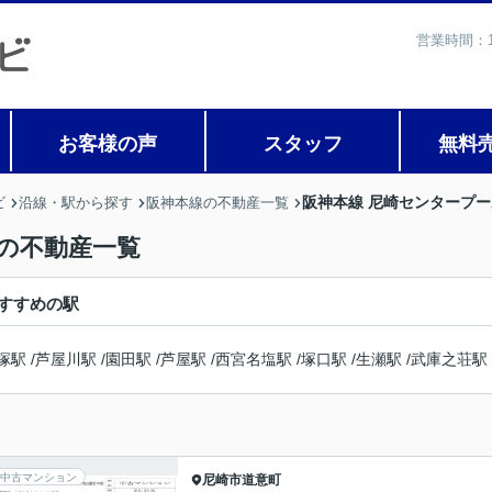
営業時間：1
お客様の声
スタッフ
無料
阪神本線 尼崎センタープ
ビ
沿線・駅から探す
阪神本線の不動産一覧
の不動産一覧
すすめの駅
塚駅
/
芦屋川駅
/
園田駅
/
芦屋駅
/
西宮名塩駅
/
塚口駅
/
生瀬駅
/
武庫之荘駅
中古マンション
尼崎市
道意町