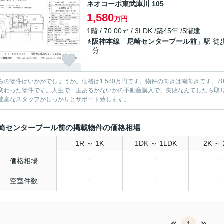
ネオコーポ東武庫川 105
1,580
万円
1階 / 70.00㎡ / 3LDK /築45年 /5階建
阪神本線
「
尼崎センタープール前
」駅 徒
分
らの物件はいかがでしょうか。価格は1,580万円です。物件の向きは南向きです。
変わった物件です。人生で一度あるかないかの不動産購入で、失敗なんてしたら取
豊富なスタッフがしっかりとサポート致します。
崎センタープール前の掲載物件の価格相場
1R ～ 1K
1DK ～ 1LDK
2K ～ 
-
-
-
価格相場
-
-
-
空室件数