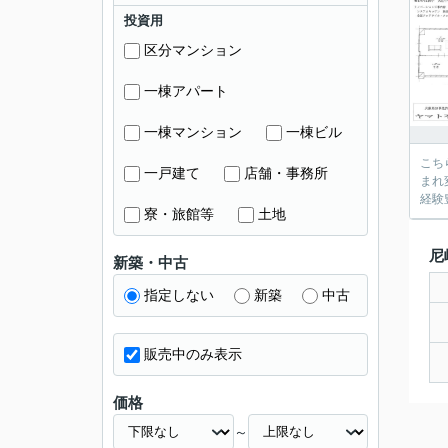
投資用
区分マンション
一棟アパート
一棟マンション
一棟ビル
こち
一戸建て
店舗・事務所
まれ
経験
寮・旅館等
土地
尼
新築・中古
指定しない
新築
中古
販売中のみ表示
価格
～