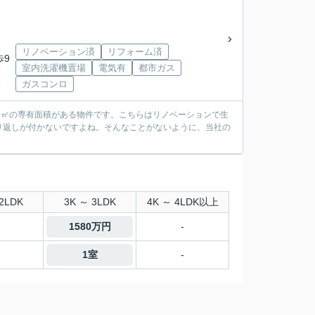
リノベーション済
リフォーム済
歩9
室内洗濯機置場
電気有
都市ガス
ガスコンロ
70㎡の専有面積がある物件です。こちらはリノベーションで生
り返しが付かないですよね。そんなことがないように、当社の
2LDK
3K ～ 3LDK
4K ～ 4LDK以上
1580万円
-
1室
-