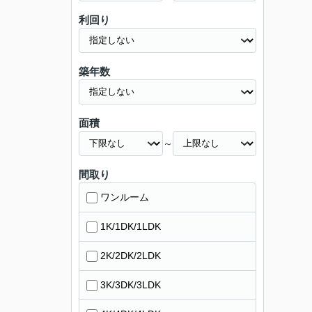
利回り
築年数
面積
～
間取り
ワンルーム
1K/1DK/1LDK
2K/2DK/2LDK
3K/3DK/3LDK