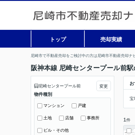
トップ
売却実績
尼崎市で不動産売却をご検討中の方は尼崎市不動産売却ナ
阪神本線 尼崎センタープール前駅
お
尼崎センタープール前
変更
物件種別
宝
マンション
戸建
土地
店舗
事務所
1
件
ビル・その他