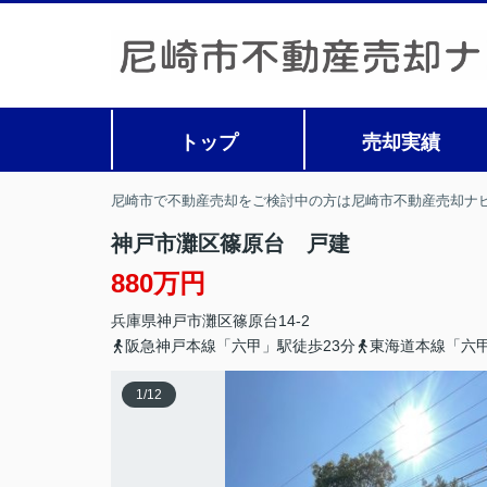
トップ
売却実績
尼崎市で不動産売却をご検討中の方は尼崎市不動産売却ナ
神戸市灘区篠原台 戸建
880万円
兵庫県
神戸市灘区
篠原台
14-2
阪急神戸本線「六甲」駅徒歩23分
東海道本線「六甲
1
/
12