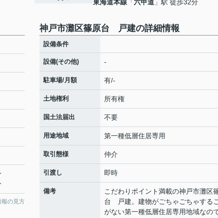
東海道本線
「
六甲道
」駅 徒歩32分
神戸市灘区篠原台 戸建の詳細情報
設備条件
設備(その他)
-
駐車場/月額
有/-
土地権利
所有権
国土法届出
不要
用途地域
第一種低層住居専用
取引態様
仲介
引渡し
即時
分
分
備考
こだわりポイント満載の神戸市灘区
台 戸建。建物がごちゃごちゃする
情報の見方
がない第一種低層住居専用地域なの