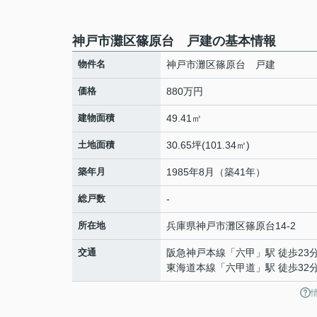
神戸市灘区篠原台 戸建の基本情報
物件名
神戸市灘区篠原台 戸建
価格
880万円
建物面積
49.41㎡
土地面積
30.65坪(101.34㎡)
築年月
1985年8月（築41年）
総戸数
-
所在地
兵庫県
神戸市灘区
篠原台
14-2
交通
阪急神戸本線
「
六甲
」駅 徒歩23
東海道本線
「
六甲道
」駅 徒歩32