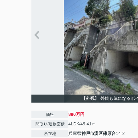
【外観】
外観も気になるポ
880万円
価格
4LDK/49.41㎡
間取り/建物面積
兵庫県
神戸市灘区
篠原台
14-2
所在地