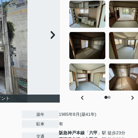
イント
1985年8月(築41年)
築年
有
駐車
阪急神戸本線
「
六甲
」駅 徒歩23分
交通