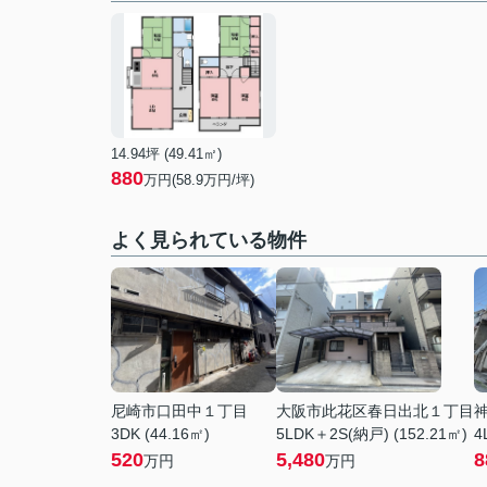
14.94坪 (49.41㎡)
880
万円(58.9万円/坪)
よく見られている物件
尼崎市口田中１丁目
大阪市此花区春日出北１丁目
3DK (44.16㎡)
5LDK＋2S(納戸) (152.21㎡)
4
520
5,480
8
万円
万円