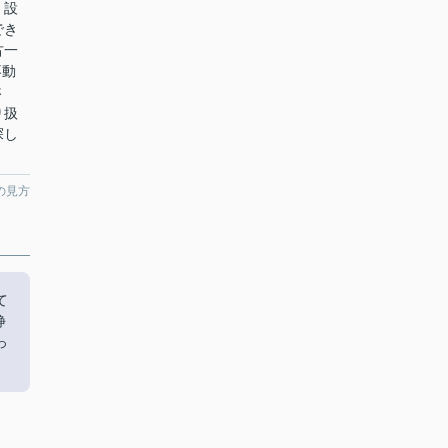
。設
でき
古一
不動
さ
り扱
探し
の見方
て
静
っ