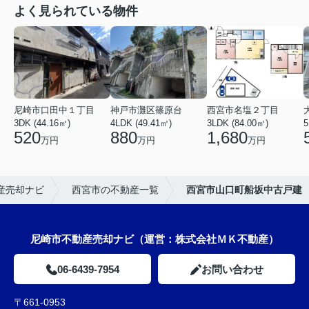
よく見られている物件
尼崎市口田中１丁目
神戸市灘区篠原台
西宮市名塩２丁目
3DK (44.16㎡)
4LDK (49.41㎡)
3LDK (84.00㎡)
520
880
1,680
万円
万円
万円
産売却ナビ
西宮市の不動産一覧
西宮市山口町船坂中古戸建
尼崎市不動産売却ナビ（運営：株式会社ＭＫ不動産）
06-6439-7954
お問い合わせ
〒661-0953