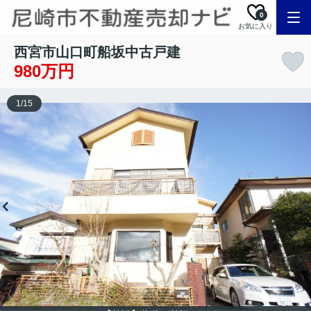
0
お気に入り
西宮市山口町船坂中古戸建
980万円
1
/
15