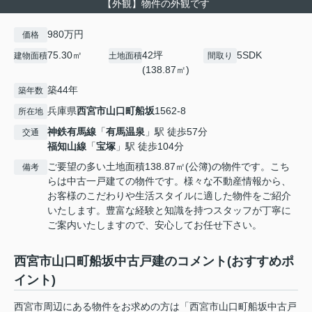
【外観】物件の外観です
980万円
価格
75.30㎡
42坪
5SDK
建物面積
土地面積
間取り
(138.87㎡)
築44年
築年数
兵庫県
西宮市
山口町船坂
1562-8
所在地
神鉄有馬線
「
有馬温泉
」駅 徒歩57分
交通
福知山線
「
宝塚
」駅 徒歩104分
ご要望の多い土地面積138.87㎡(公簿)の物件です。こち
備考
らは中古一戸建ての物件です。様々な不動産情報から、
お客様のこだわりや生活スタイルに適した物件をご紹介
いたします。豊富な経験と知識を持つスタッフが丁寧に
ご案内いたしますので、安心してお任せ下さい。
西宮市山口町船坂中古戸建のコメント(おすすめポ
イント)
西宮市周辺にある物件をお求めの方は「西宮市山口町船坂中古戸