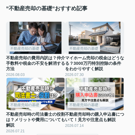
”不動産売却の基礎”おすすめ記事
不動産売却の基礎
不動産売却の基礎
不動産売却の費用内訳は？仲介
マイホーム売却の税金はどうな
手数料や税金の不安を解消する
る？3000万円特別控除の条件
方法
をわかりやすく解説
2026.08.03
2026.07.30
不動産売却の基礎
不動産売却の基礎
不動産売却時の司法書士の役割
不動産売却時の購入申込書につ
は？メリットや費用についても
いて！見方や注意点も解説
解説
2026.07.14
2026.07.21