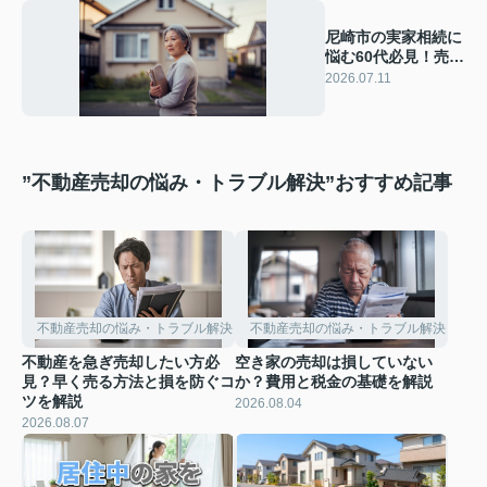
尼崎市の実家相続に
悩む60代必見！売却
の流れと税金を分か
2026.07.11
りやすく整理
”不動産売却の悩み・トラブル解決”おすすめ記事
不動産売却の悩み・トラブル解決
不動産売却の悩み・トラブル解決
不動産を急ぎ売却したい方必
空き家の売却は損していない
見？早く売る方法と損を防ぐコ
か？費用と税金の基礎を解説
ツを解説
2026.08.04
2026.08.07