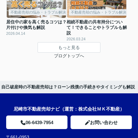
不動産売却の悩み・トラブル解決
不動産売却の悩み・トラブル解決
居住中の家を高く売るコツは？
相続不動産の共有持分につい
片付けや換気も解説
て！できることやトラブルも解
説
2026.04.14
2026.03.24
もっと見る
ブログトップへ
自己破産時の不動産売却は？ローン残債の手続きやタイミングも解説
尼崎市不動産売却ナビ（運営：株式会社ＭＫ不動産）
06-6439-7954
お問い合わせ
〒661-0953