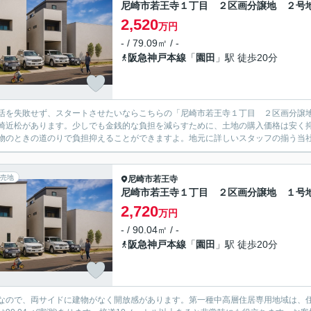
尼崎市若王寺１丁目 ２区画分譲地 ２号
2,520
万円
- / 79.09㎡ / -
阪急神戸本線
「
園田
」駅 徒歩20分
活を失敗せず、スタートさせたいならこちらの「尼崎市若王寺１丁目 ２区画分譲地
崎近松があります。少しでも金銭的な負担を減らすために、土地の購入価格は安く抑え
物のときの道のりで負担抑えることができますよ。地元に詳しいスタッフの揃う当社は
売地
尼崎市
若王寺
尼崎市若王寺１丁目 ２区画分譲地 １号
2,720
万円
- / 90.04㎡ / -
阪急神戸本線
「
園田
」駅 徒歩20分
なので、両サイドに建物がなく開放感があります。第一種中高層住居専用地域は、