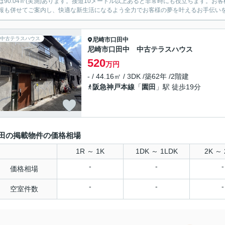
は90.04㎡(実測)あります。接道10メートル以上あると非常時にも役立ちます。
報も併せてご案内し、快適な新生活になるよう全力でお客様の夢を叶えるお手伝い
中古テラスハウス
尼崎市
口田中
尼崎市口田中 中古テラスハウス
520
万円
- / 44.16㎡ / 3DK /築62年 /2階建
阪急神戸本線
「
園田
」駅 徒歩19分
田の掲載物件の価格相場
1R ～ 1K
1DK ～ 1LDK
2K ～ 
-
-
-
価格相場
-
-
-
空室件数