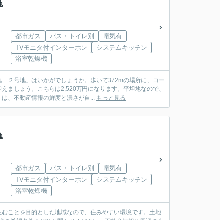
地
都市ガス
バス・トイレ別
電気有
TVモニタ付インターホン
システムキッチン
浴室乾燥機
 ２号地」はいかがでしょうか。歩いて372mの場所に、コー
ましょう。こちらは2,520万円になります。平坦地なので、
、不動産情報の鮮度と濃さが自...
もっと見る
地
都市ガス
バス・トイレ別
電気有
TVモニタ付インターホン
システムキッチン
浴室乾燥機
住むことを目的とした地域なので、住みやすい環境です。土地