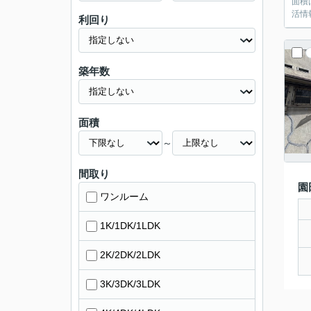
面積
活情
利回り
築年数
面積
～
間取り
園
ワンルーム
1K/1DK/1LDK
2K/2DK/2LDK
3K/3DK/3LDK