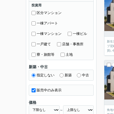
投資用
区分マンション
一棟アパート
一棟マンション
一棟ビル
新生
一戸建て
店舗・事務所
プ尼
買い
寮・旅館等
土地
新築・中古
指定しない
新築
中古
販売中のみ表示
価格
～
角地