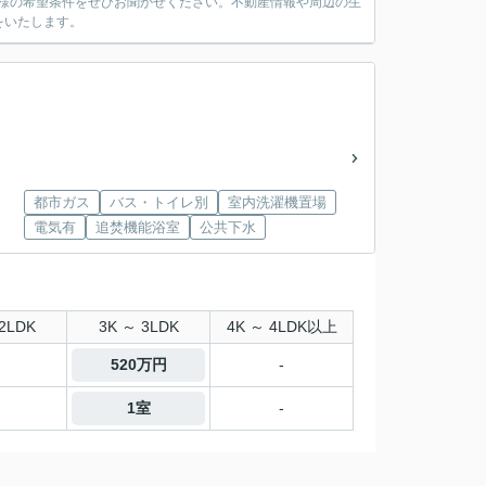
お客様の希望条件をぜひお聞かせください。不動産情報や周辺の生
をいたします。
都市ガス
バス・トイレ別
室内洗濯機置場
電気有
追焚機能浴室
公共下水
2LDK
3K ～ 3LDK
4K ～ 4LDK以上
520万円
-
1室
-