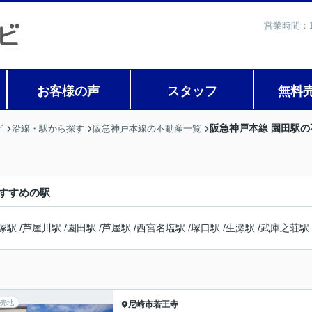
営業時間：1
お客様の声
スタッフ
無料
阪急神戸本線 園田駅
ビ
沿線・駅から探す
阪急神戸本線の不動産一覧
すすめの駅
塚駅
/
芦屋川駅
/
園田駅
/
芦屋駅
/
西宮名塩駅
/
塚口駅
/
生瀬駅
/
武庫之荘駅
売地
尼崎市
若王寺