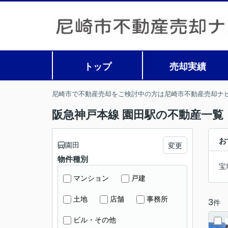
トップ
売却実績
尼崎市で不動産売却をご検討中の方は尼崎市不動産売却ナ
阪急神戸本線 園田駅の不動産一覧
お
園田
変更
物件種別
宝
マンション
戸建
土地
店舗
事務所
3
件
ビル・その他