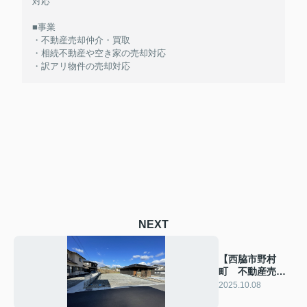
対応
■事業
・不動産売却仲介・買取
・相続不動産や空き家の売却対応
・訳アリ物件の売却対応
NEXT
【西脇市野村
町 不動産売却
（分譲宅地３区
2025.10.08
画） 実績】