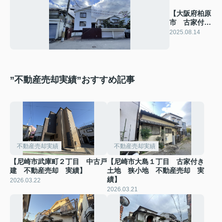
【大阪府柏原
市 古家付き
土地売却実
2025.08.14
績】
”不動産売却実績”おすすめ記事
不動産売却実績
不動産売却実績
【尼崎市武庫町２丁目 中古戸
【尼崎市大島１丁目 古家付き
建 不動産売却 実績】
土地 狭小地 不動産売却 実
績】
2026.03.22
2026.03.21