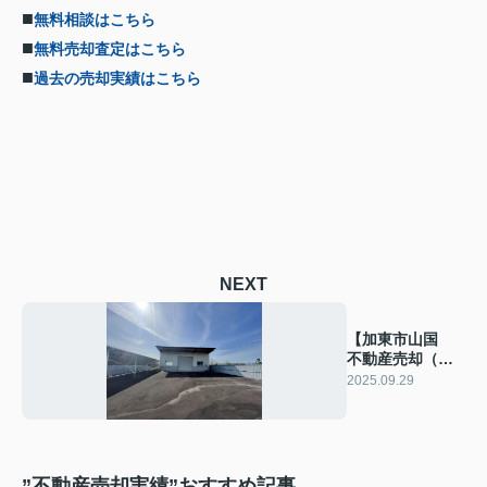
■
無料相談はこちら
■
無料売却査定はこちら
■
過去の売却実績はこちら
NEXT
【加東市山国
不動産売却（倉
庫・太陽光発
2025.09.29
電） 実績】
”不動産売却実績”おすすめ記事