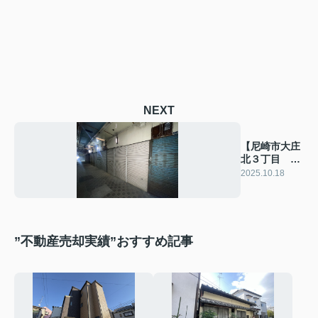
NEXT
【尼崎市大庄
北３丁目 不
動産売却 実
2025.10.18
績】
”不動産売却実績”おすすめ記事